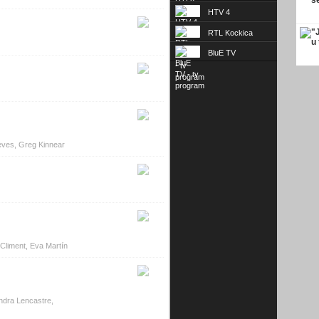
HTV 4
RTL Kockica
BluE TV
eves, Greg Kinnear
Climent, Eva Martín
ndra Lencastre,