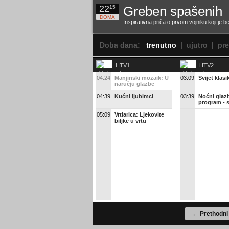
22
Greben spašenih
15
DOMA
Inspirativna priča o prvom vojniku koji je 
Doba dana:
trenutno
|
ujutro
|
pr
HTV1
HTV2
04:24
Manjinski mozaik: U
03:09
Svijet klasi
naručju glazbe
04:39
Kućni ljubimci
03:39
Noćni glaz
program - 
05:09
Vrtlarica: Ljekovite
biljke u vrtu
← Prethodni