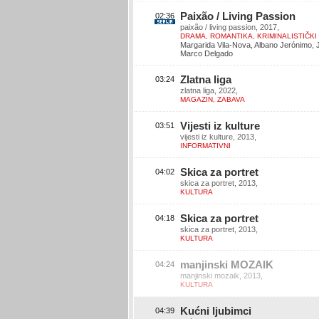
Paixão / Living Passion
02:36
paixão / living passion, 2017,
DRAMA, ROMANTIKA, KRIMINALISTIČKI
Margarida Vila-Nova, Albano Jerónimo, 
Marco Delgado
Zlatna liga
03:24
zlatna liga, 2022,
MAGAZIN, ZABAVA
Vijesti iz kulture
03:51
vijesti iz kulture, 2013,
INFORMATIVNI
Skica za portret
04:02
skica za portret, 2013,
KULTURA
Skica za portret
04:18
skica za portret, 2013,
KULTURA
manjinski MOZAIK
04:24
manjinski mozaik, 2013,
KULTURA
Kućni ljubimci
04:39