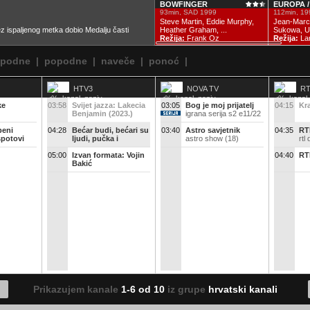
BOWFINGER
EUROPA 
93min, SAD 1999
112min, 19
Steve Martin, Eddie Murphy,
Jean-Marc 
bez ispaljenog metka dobio Medalju časti
Heather Graham, ...
Sukowa, Udo
Režija:
Frank Oz
Režija:
Lar
epodne
|
popodne
|
naveče
|
ponoć
|
HTV3
NOVA TV
RT
ke
03:58
Svijet jazza: Lakecia
03:05
Bog je moj prijatelj
04:15
Kr
Benjamin (2023.)
igrana serija s2 e11/22
beni
04:28
Bećar budi, bećari su
03:40
Astro savjetnik
04:35
RT
spotovi
ljudi, pučka i
astro show (18)
rtl
predajna kultura
05:00
Izvan formata: Vojin
04:40
RT
Bakić
Prikazujem kanale
1-6 od 10
iz grupe
hrvatski kanali