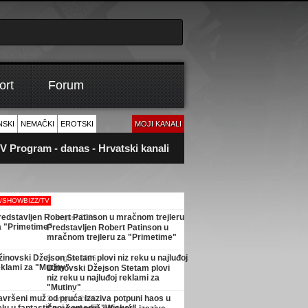
ort
Forum
NSKI
NEMAČKI
EROTSKI
MOJI KANALI
V Program - danas - Hrvatski kanali
M/SHOWBIZZ/TV
7. avgust 2026.
Predstavljen Robert Patinson u
mračnom trejleru za "Primetime"
5. avgust 2026.
Džinovski Džejson Stetam plovi
niz reku u najluđoj reklami za
"Mutiny"
3. avgust 2026.