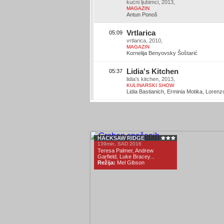
kućni ljubimci, 2013,
MAGAZIN
Antun Ponoš
Vrtlarica
05:09
vrtlarica, 2010,
MAGAZIN
Kornelija Benyovsky Šoštarić
Lidia's Kitchen
05:37
lidia's kitchen, 2013,
KULINARSKI SHOW
Lidia Bastianich, Erminia Motika, Lorenz
HACKSAW RIDGE
139min, SAD 2016
Teresa Palmer, Andrew
Garfield, Luke Bracey...
Režija:
Mel Gibson