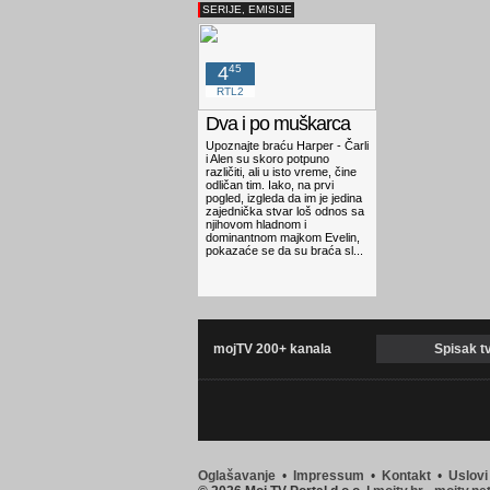
SERIJE, EMISIJE
4
45
RTL2
Dva i po muškarca
Upoznajte braću Harper - Čarli
i Alen su skoro potpuno
različiti, ali u isto vreme, čine
odličan tim. Iako, na prvi
pogled, izgleda da im je jedina
zajednička stvar loš odnos sa
njihovom hladnom i
dominantnom majkom Evelin,
pokazaće se da su braća sl...
mojTV 200+ kanala
Spisak t
Oglašavanje
•
Impressum
•
Kontakt
•
Uslovi