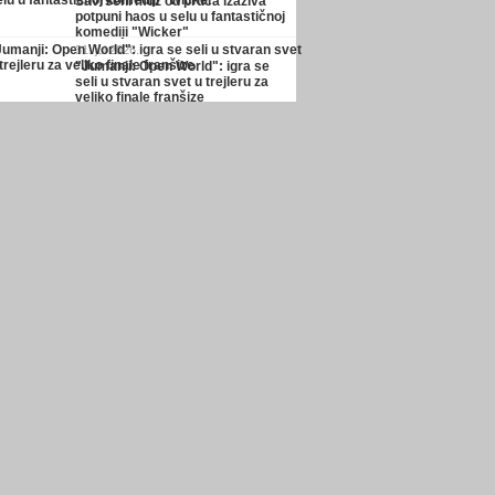
Savršeni muž od pruća izaziva
potpuni haos u selu u fantastičnoj
komediji "Wicker"
31. jul 2026.
"Jumanji: Open World": igra se
seli u stvaran svet u trejleru za
veliko finale franšize