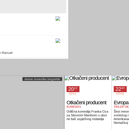
o Manuali
drama romantika biografski
20
22
12
30
HTV1
HTV3
Otkačeni producent
Evropa
KOMEDIJA
TRILER D
KRIMINALI
Odlična komedija Franka Oza
Šest mesec
sa Steveom Martinom u ulozi
svetskog r
ne baš uspješnog redatelja
Amerikanac
Nemačkoj