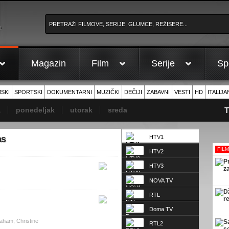
a
Magazin
Film
Serije
Sp
Medvešek, Borna
MSKI
SPORTSKI
DOKUMENTARNI
MUZIČKI
DEČIJI
ZABAVNI
VESTI
HD
ITALIJA
a
ponedeljak
utorak
sreda
T
as
HTV1
FIL
HTV2
HTV3
NOVA TV
RTL
Doma TV
aham, Christine
RTL2