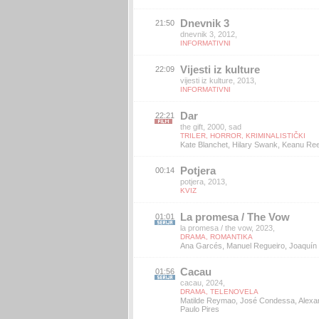
Dnevnik 3
21:50
dnevnik 3, 2012,
INFORMATIVNI
Vijesti iz kulture
22:09
vijesti iz kulture, 2013,
INFORMATIVNI
Dar
22:21
the gift, 2000, sad
TRILER, HORROR, KRIMINALISTIČKI
Kate Blanchet, Hilary Swank, Keanu Re
Potjera
00:14
potjera, 2013,
KVIZ
La promesa / The Vow
01:01
la promesa / the vow, 2023,
DRAMA, ROMANTIKA
Ana Garcés, Manuel Regueiro, Joaquín 
Cacau
01:56
cacau, 2024,
DRAMA, TELENOVELA
Matilde Reymao, José Condessa, Alexa
Paulo Pires