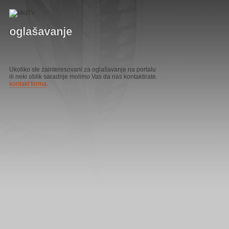
oglašavanje
Ukoliko ste zainteresovani za oglašavanje na portalu
ili neki oblik saradnje molimo Vas da nas kontaktirate.
kontakt forma
.