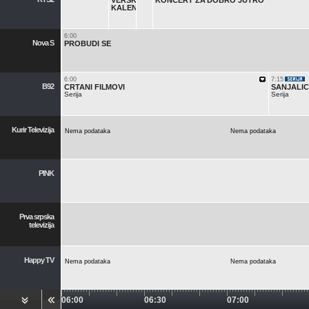
VERSKI
KONCERT ZA DOBRO JUTRO
KALENDAR
6:00
Nova S
PROBUDI SE
6:00
7:15
B92
CRTANI FILMOVI
SANJALI
Serija
Serija
Kurir Televizija
Nema podataka
Nema podataka
PINK
Prva srpska
televizija
Happy TV
Nema podataka
Nema podataka
06:00
06:30
07:00
Red TV