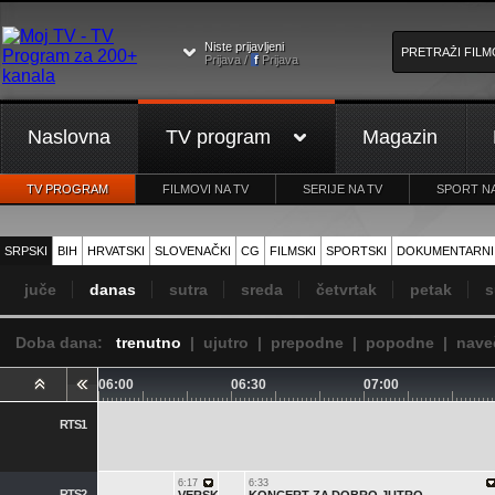
Niste prijavljeni
Prijava /
f
Prijava
Naslovna
TV program
Magazin
TV PROGRAM
FILMOVI NA TV
SERIJE NA TV
SPORT NA
SRPSKI
BIH
HRVATSKI
SLOVENAČKI
CG
FILMSKI
SPORTSKI
DOKUMENTARNI
juče
danas
sutra
sreda
četvrtak
petak
s
Doba dana:
trenutno
|
ujutro
|
prepodne
|
popodne
|
nave
06:00
06:30
07:00
RTS1
6:17
6:33
RTS2