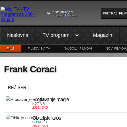
Niste prijavljeni
Prijava /
f
Prijava
Naslovna
TV program
Magazin
FILM
FILMOVI NA TV
NAJBOLJI FILMOVI
NOVI FILMOVI
Frank Coraci
REŽISER
Prodavanje magle
HOT AIR
2018., SAD
Obiteljski kaos
BLENDED
2014., SAD