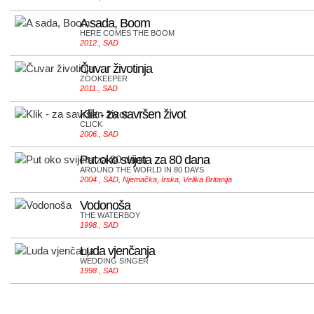
A sada, Boom
HERE COMES THE BOOM
2012., SAD
Čuvar životinja
ZOOKEEPER
2011., SAD
Klik - za savršen život
CLICK
2006., SAD
Put oko svijeta za 80 dana
AROUND THE WORLD IN 80 DAYS
2004., SAD, Njemačka, Irska, Velika Britanija
Vodonoša
THE WATERBOY
1998., SAD
Luda vjenčanja
WEDDING SINGER
1998., SAD