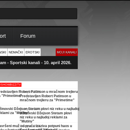
ort
Forum
NSKI
NEMAČKI
EROTSKI
MOJI KANALI
m - Sportski kanali - 10. april 2026.
M/SHOWBIZZ/TV
7. avgust 2026.
Predstavljen Robert Patinson u
mračnom trejleru za "Primetime"
5. avgust 2026.
Džinovski Džejson Stetam plovi
niz reku u najluđoj reklami za
"Mutiny"
3. avgust 2026.