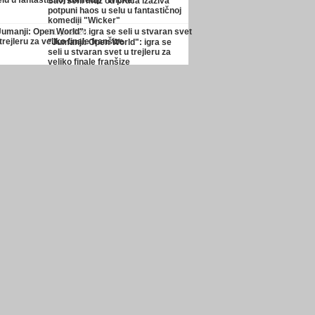
Savršeni muž od pruća izaziva
potpuni haos u selu u fantastičnoj
komediji "Wicker"
31. jul 2026.
"Jumanji: Open World": igra se
seli u stvaran svet u trejleru za
veliko finale franšize