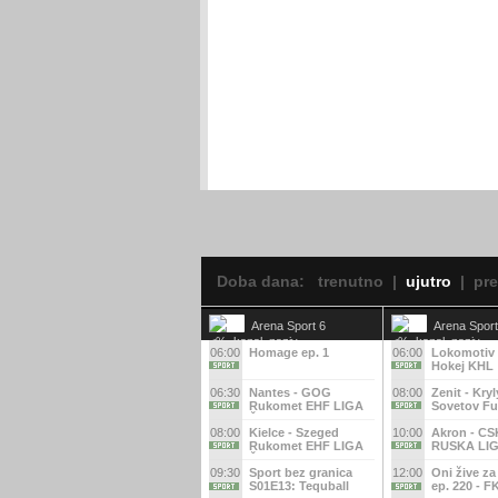
Doba dana:
trenutno
|
ujutro
|
pr
Arena Sport 6
Arena Sport
06:00
Homage ep. 1
06:00
Lokomotiv 
Hokej KHL
06:30
Nantes - GOG
08:00
Zenit - Kryl
Rukomet EHF LIGA
Sovetov Fu
ŠAMPIONA
RUSKA LI
08:00
Kielce - Szeged
10:00
Akron - CS
Rukomet EHF LIGA
RUSKA LI
ŠAMPIONA
09:30
Sport bez granica
12:00
Oni žive za
S01E13: Tequball
ep. 220 - 