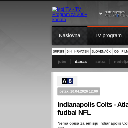
Niste prijavljeni
Prijava /
f
Prijav
Naslovna
TV program
SRPSKI
BIH
HRVATSKI
SLOVENAČKI
CG
FIL
juče
danas
sutra
nedelj
petak, 10.04.2026 12:00
Indianapolis Colts - At
fudbal NFL
Nema opisa za emisiju Indianapolis Colt