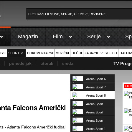
a
Magazin
Film
Serije
Sp
MSKI
SPORTSKI
DOKUMENTARNI
MUZIČKI
DEČIJI
ZABAVNI
VESTI
HD
ITALIJA
a
ponedeljak
utorak
sreda
TV Progra
Arena Sport 6
FIL
Arena Sport 7
Arena Sport 8
Arena Sport
lanta Falcons Američki
Premium 1
Arena Sport
Premium 2
Arena Sport
Premium 3
s - Atlanta Falcons Američki fudbal
Arena Sport 1