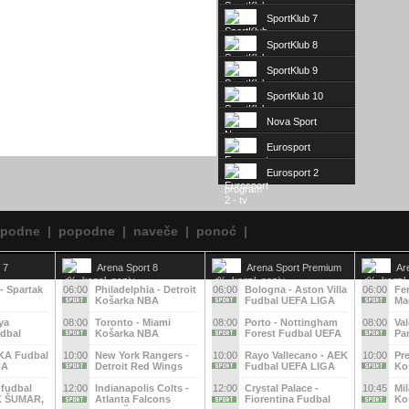
SportKlub 7
SportKlub 8
SportKlub 9
SportKlub 10
Nova Sport
Eurosport
Eurosport 2
epodne
|
popodne
|
naveče
|
ponoć
|
 7
Arena Sport 8
Arena Sport Premium
Ar
1
2
- Spartak
06:00
Philadelphia - Detroit
06:00
Bologna - Aston Villa
06:00
Fe
Košarka NBA
Fudbal UEFA LIGA
Ma
EVROPE
EV
ya
08:00
Toronto - Miami
08:00
Porto - Nottingham
08:00
Val
dbal
Košarka NBA
Forest Fudbal UEFA
Pa
GA
LIGA EVROPE
Ko
KA Fudbal
10:00
New York Rangers -
10:00
Rayo Vallecano - AEK
10:00
Pre
GA
Detroit Red Wings
Fudbal UEFA LIGA
Ko
Hokej NHL
KONFERENCIJA
IT
 fudbal
12:00
Indianapolis Colts -
12:00
Crystal Palace -
10:45
Mil
FK ŠUMAR,
Atlanta Falcons
Fiorentina Fudbal
Ko