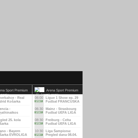
ena Sport Premium
Arena Sport Premium
3
nerbahce - Real
06:00
Ligue 1 Show ep. 29
drid Košarka
Fudbal FRANCUSKA
ROLIGA
LIGA
encia -
06:30
Mainz - Strasbourg
nathinaikos
Fudbal UEFA LIGA
šarka EVROLIGA
KONFERENCIJA
gled 25. kola
08:30
Freiburg - Celta
šarka
Fudbal UEFA LIGA
ALIJANSKA LIGA
EVROPE
ano - Bayern
10:30
Liga Šampiona:
šarka EVROLIGA
Pregled dana 08.04.