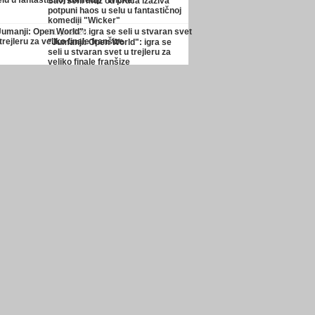
Savršeni muž od pruća izaziva
potpuni haos u selu u fantastičnoj
komediji "Wicker"
31. jul 2026.
"Jumanji: Open World": igra se
seli u stvaran svet u trejleru za
veliko finale franšize