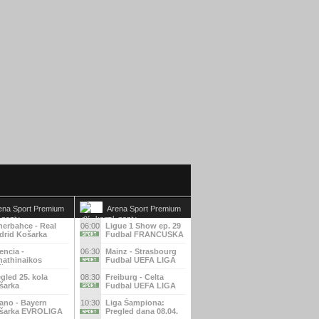
ena Sport Premium
Arena Sport Premium
3
nerbahce - Real
06:00
Ligue 1 Show ep. 29
drid Košarka
Fudbal FRANCUSKA
ROLIGA
LIGA
encia -
06:30
Mainz - Strasbourg
nathinaikos
Fudbal UEFA LIGA
šarka EVROLIGA
KONFERENCIJA
gled 25. kola
08:30
Freiburg - Celta
šarka
Fudbal UEFA LIGA
ALIJANSKA LIGA
EVROPE
ano - Bayern
10:30
Liga Šampiona:
šarka EVROLIGA
Pregled dana 08.04.