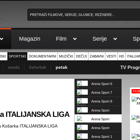
a
Magazin
Film
Serije
Sp
MSKI
SPORTSKI
DOKUMENTARNI
MUZIČKI
DEČIJI
ZABAVNI
VESTI
HD
ITALIJA
sreda
četvrtak
petak
TV Progra
Arena Sport 6
FIL
Arena Sport 7
Arena Sport 8
Arena Sport
rka ITALIJANSKA LIGA
Premium 1
Arena Sport
Premium 2
la Košarka ITALIJANSKA LIGA
Arena Sport
Premium 3
Arena Sport 1