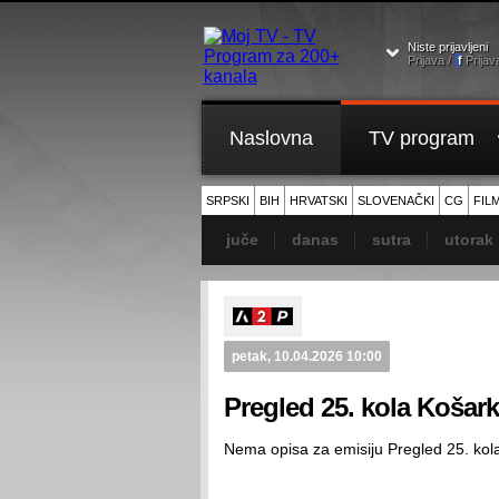
Niste prijavljeni
Prijava /
f
Prijav
Naslovna
TV program
SRPSKI
BIH
HRVATSKI
SLOVENAČKI
CG
FIL
juče
danas
sutra
utorak
petak, 10.04.2026 10:00
Pregled 25. kola Koša
Nema opisa za emisiju Pregled 25. ko