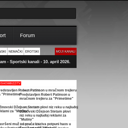
ort
Forum
NSKI
NEMAČKI
EROTSKI
MOJI KANALI
m - Sportski kanali - 10. april 2026.
M/SHOWBIZZ/TV
7. avgust 2026.
Predstavljen Robert Patinson u
mračnom trejleru za "Primetime"
5. avgust 2026.
Džinovski Džejson Stetam plovi
niz reku u najluđoj reklami za
"Mutiny"
3. avgust 2026.