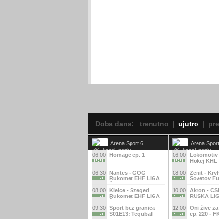
Doba dana:
trenutno
|
ujutro
|
pr
Arena Sport 6
Arena Sport
06:00
Homage ep. 1
06:00
Lokomotiv 
Hokej KHL
06:30
Nantes - GOG
08:00
Zenit - Kryl
Rukomet EHF LIGA
Sovetov Fu
ŠAMPIONA
RUSKA LI
08:00
Kielce - Szeged
10:00
Akron - CS
Rukomet EHF LIGA
RUSKA LI
ŠAMPIONA
09:30
Sport bez granica
12:00
Oni žive za
S01E13: Tequball
ep. 220 - 