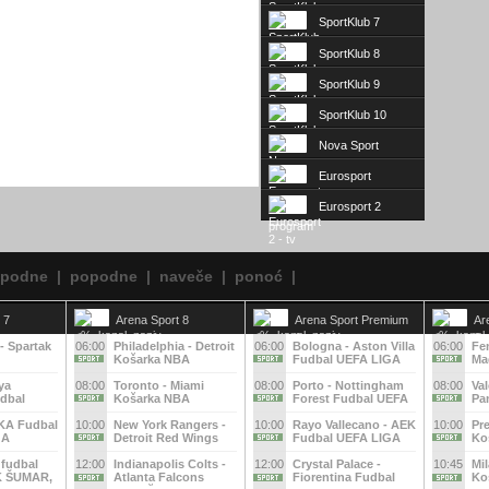
SportKlub 7
SportKlub 8
SportKlub 9
SportKlub 10
Nova Sport
Eurosport
Eurosport 2
epodne
|
popodne
|
naveče
|
ponoć
|
 7
Arena Sport 8
Arena Sport Premium
Ar
1
2
- Spartak
06:00
Philadelphia - Detroit
06:00
Bologna - Aston Villa
06:00
Fe
Košarka NBA
Fudbal UEFA LIGA
Ma
EVROPE
EV
ya
08:00
Toronto - Miami
08:00
Porto - Nottingham
08:00
Val
dbal
Košarka NBA
Forest Fudbal UEFA
Pa
GA
LIGA EVROPE
Ko
KA Fudbal
10:00
New York Rangers -
10:00
Rayo Vallecano - AEK
10:00
Pre
GA
Detroit Red Wings
Fudbal UEFA LIGA
Ko
Hokej NHL
KONFERENCIJA
IT
 fudbal
12:00
Indianapolis Colts -
12:00
Crystal Palace -
10:45
Mil
FK ŠUMAR,
Atlanta Falcons
Fiorentina Fudbal
Ko