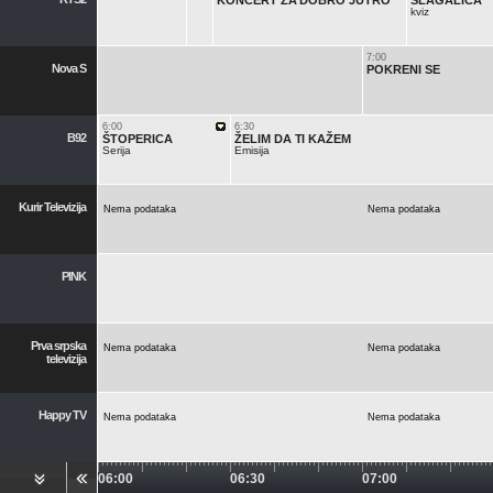
KONCERT ZA DOBRO JUTRO
SLAGALICA
kviz
7:00
Nova S
POKRENI SE
6:00
6:30
B92
ŠTOPERICA
ŽELIM DA TI KAŽEM
Serija
Emisija
Kurir Televizija
Nema podataka
Nema podataka
PINK
Prva srpska
Nema podataka
Nema podataka
televizija
Happy TV
Nema podataka
Nema podataka
06:00
06:30
07:00
Red TV