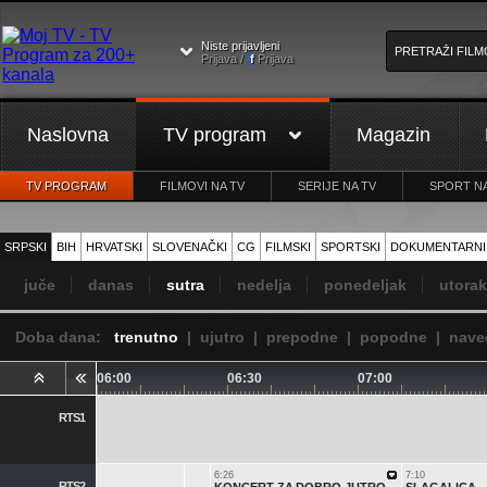
Niste prijavljeni
Prijava /
f
Prijava
Naslovna
TV program
Magazin
TV PROGRAM
FILMOVI NA TV
SERIJE NA TV
SPORT NA
SRPSKI
BIH
HRVATSKI
SLOVENAČKI
CG
FILMSKI
SPORTSKI
DOKUMENTARNI
juče
danas
sutra
nedelja
ponedeljak
utorak
Doba dana:
trenutno
|
ujutro
|
prepodne
|
popodne
|
nave
06:00
06:30
07:00
RTS1
6:26
7:10
RTS2