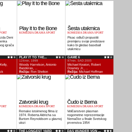
Play It to the Bone
Šesta utakmica
PORT
KOMEDIJA DRAMA SPORT
KOMEDIJA DRAMA SPORT
zda Deni
Pisac odluči propustiti
senka
premijeru svoje predstave
og igrača
kako bi gledao baseball
utakmicu
PLAY IT TO THE...
GAME 6
124min, 1999
87min, SAD 2005
Kelly,
Woody Harrelson, Antonio
Michael Keaton, Robert
Banderas, ...
Downey Jr., ...
ck
Režija:
Ron Shelton
Režija:
Michael Hoffman
Zatvorski krug
Čudo iz Berna
PORT
KOMEDIJA DRAMA SPORT
KOMEDIJA DRAMA SPORT
Remake istoimenog filma iz
Veličanstven plasman
1974. Roberta Aldricha sa
nogometne reprezentacije
Burtom Reynoldsom u glavnoj
Nemačke u finale Svetskog
ulozi
prvenstva 1954
THE LONGEST YARD
DAS WUNDER VON ...