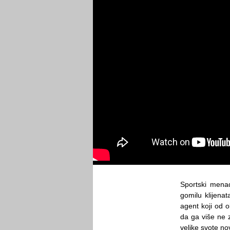
Sportski menad
gomilu klijenat
agent koji od o
da ga više ne z
velike svote no