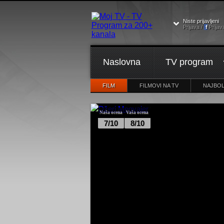
Niste prijavljeni
Prijava /
f
Prijav
Naslovna
TV program
FILM
FILMOVI NA TV
NAJBOL
Naša ocena
Vaša ocena
7/10
8/10