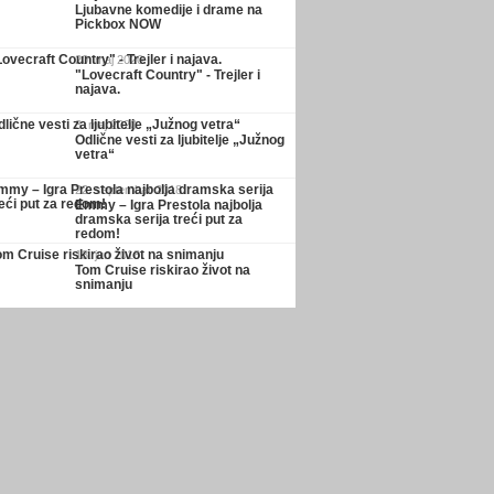
Ljubavne komedije i drame na
Pickbox NOW
20. maj 2020.
"Lovecraft Country" - Trejler i
najava.
3. maj 2020.
Odlične vesti za ljubitelje „Južnog
vetra“
22. septembar 2018.
Emmy – Igra Prestola najbolja
dramska serija treći put za
redom!
13. jun 2018.
Tom Cruise riskirao život na
snimanju