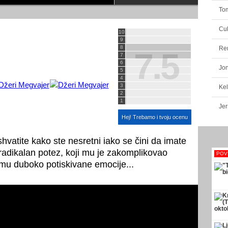
To
Cub
10
9
8
Re
7.5
7
6
Jon
5
4
3
Kel
2
1
Jer
Hej! Trebamo i tvoju ocenu
shvatite kako ste nesretni iako se čini da imate
radikalan potez, koji mu je zakomplikovao
POV
jemu duboko potiskivane emocije...