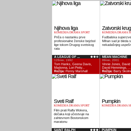
Njihova liga
Zatvorski krug
KOMEDIJA DRAMA SPORT
KOMEDIJA DRAMA S
Priča o nastanku prve
Fudbalska superzve
profesionalne ženske bejzbol
Mihan sad je bleda 
lige tokom Drugog svetskog
nekadašnjeg uspešn
rata
A LEAGUE OF ...
MEAN MACHINE
128min, 1992
99min, 2001
Tom Hanks, Geena Davis,
Vinnie Jones, David 
Madonna, Lori Petty...
David Hemmings, ...
Režija:
Penny Marshall
Režija:
Barry Skolni
Sveti Ralf
Pumpkin
KOMEDIJA DRAMA SPORT
KOMEDIJA DRAMA S
Film prati Ralfa Wokera,
dečaka koji učestvuje na
zahtevnom Bostonskom
maratonu
SAINT RALPH
PUMPKIN