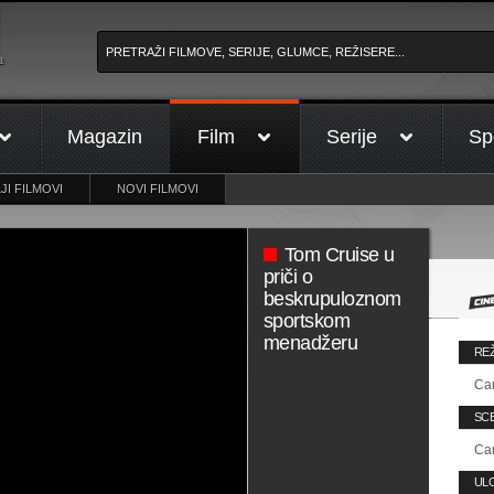
a
Magazin
Film
Serije
Sp
JI FILMOVI
NOVI FILMOVI
Tom Cruise u
priči o
beskrupuloznom
sportskom
menadžeru
REŽ
Ca
SC
Ca
UL