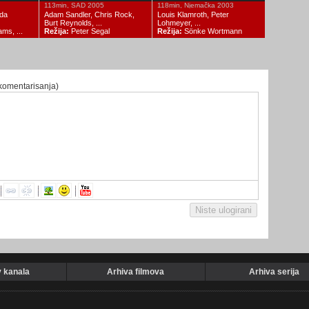
113min, SAD 2005
118min, Njemačka 2003
nda
Adam Sandler, Chris Rock,
Louis Klamroth, Peter
Burt Reynolds, ...
Lohmeyer, ...
ms, ...
Režija:
Peter Segal
Režija:
Sönke Wortmann
komentarisanja)
v kanala
Arhiva filmova
Arhiva serija