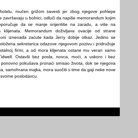
hotelu, mučen grižom savesti jer zbog njegove pohlepe
e završavaju u bolnici, odluči da napiše memorandum kojim
reporučuje da se manje orijentiše na zaradu, a više na
ih klijenata. Memorandum doživljava ovacije od strane
i oni iznenada zaćute kada Jerry dobije otkaz. Jedino se
spoložena sekretarica odazove njegovom pozivu i pridružuje
talnoj firmi, a od mora klijenata ostane mu veran samo
idwell. Ostavši bez posla, novca, moći, a uskoro i bez
y ponovno pokušava pronaći smisao života, dok se njegova
na, samohrana majka, mora suočiti s time da gaji neke nove
 svome poslodavcu.