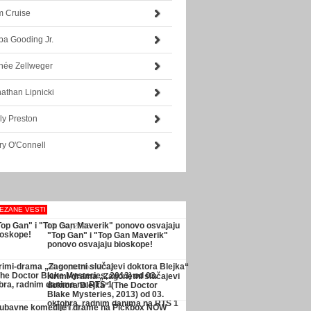
m Cruise
a Gooding Jr.
née Zellweger
athan Lipnicki
ly Preston
ry O'Connell
EZANE VESTI
13. maj 2026.
"Top Gan" i "Top Gan Maverik"
ponovo osvajaju bioskope!
24. septembar 2022.
Krimi-drama „Zagonetni slučajevi
doktora Blejka“ (The Doctor
Blake Mysteries, 2013) od 03.
oktobra, radnim danima na RTS 1
13. jun 2020.