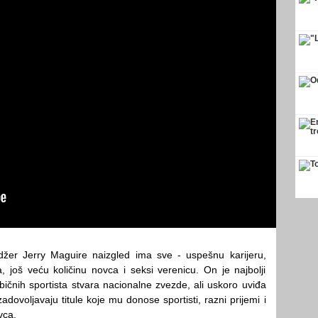
žer Jerry Maguire naizgled ima sve - uspešnu karijeru,
a, još veću količinu novca i seksi verenicu. On je najbolji
bičnih sportista stvara nacionalne zvezde, ali uskoro uviđa
adovoljavaju titule koje mu donose sportisti, razni prijemi i
vca.