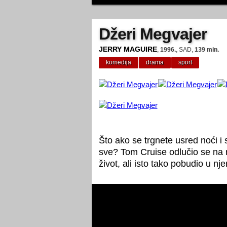
Džeri Megvajer
JERRY MAGUIRE
,
1996.
, SAD,
139 min.
komedija
drama
sport
Što ako se trgnete usred noći i 
sve? Tom Cruise odlučio se na 
život, ali isto tako pobudio u n