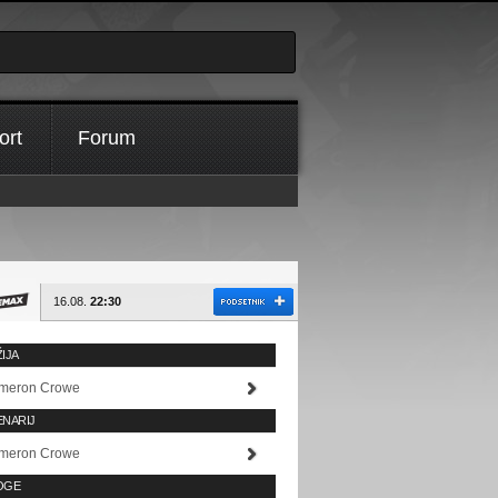
ort
Forum
16.08.
22:30
IJA
meron Crowe
ENARIJ
meron Crowe
OGE