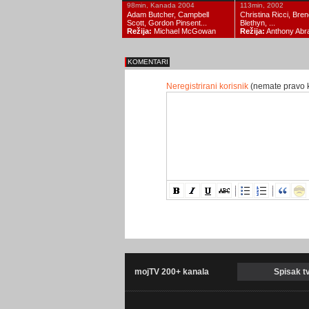
98min, Kanada 2004
113min, 2002
Adam Butcher, Campbell
Christina Ricci, Bre
Scott, Gordon Pinsent...
Blethyn, ...
Režija:
Michael McGowan
Režija:
Anthony Abra
KOMENTARI
Neregistrirani korisnik
(nemate pravo 
mojTV 200+ kanala
Spisak t