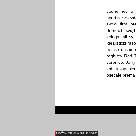
Jedne noći u 
sportske zvezd
svojoj firmi p
dobrobit svoj
kolega, ali sv
idealistički ra
mu se u samos
ragbista Rod T
verenice, Jerr
jedina zaposle
osećaje prema
MOŽDA ĆE VAM SE SVIDETI