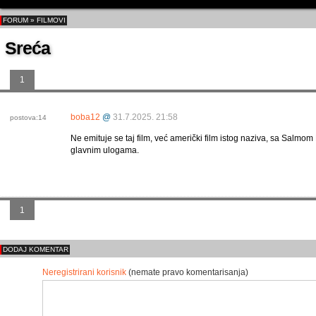
FORUM
»
FILMOVI
Sreća
1
boba12
@
31.7.2025. 21:58
postova:14
Ne emituje se taj film, već američki film istog naziva, sa Salm
glavnim ulogama.
1
DODAJ KOMENTAR
Neregistrirani korisnik
(nemate pravo komentarisanja)