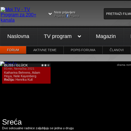
Niste prijavljeni
Prijava /
f
Prijava
Naslovna
TV program
Magazin
FORUM
AKTIVNE TEME
POPIS FORUMA
ČLANOVI
drama rom
BLISS / GLÜCK
91min, Nemačka 2021
Katharina Behrens, Adam
Hoya, Nele Kayenberg
Režija:
Henrika Kull
Sreća
Dve seksualne radnice zaljubljuju se jedna u drugu