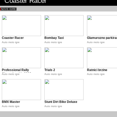
Coaster Racer
NOVE IGRE
Coaster Racer
Bombay Taxi
Glamurozno parkira
Auto moto igre
Auto moto igre
Auto moto igre
Professional Rally
Trials 2
Ratnici brzine
Championship 2009
Auto moto igre
Auto moto igre
Auto moto igre
BMX Master
Stunt Dirt Bike Deluxe
Auto moto igre
Auto moto igre