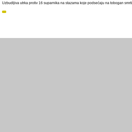
Uzbudljiva utrka protiv 16 suparnika na stazama koje podsećaju na tobogan smrti