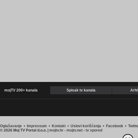
mojTV 200+ kanala
Spisak tv kanala
Arhi
Oglašavanje
•
Impressum
•
Kontakt
•
Uslovi korišćenja
•
Facebook
•
Twitt
© 2026 Moj TV Portal d.o.o. |
mojtv.hr
-
mojtv.net
-
tv spored