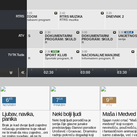
2:15
2:42
3:20
RTRS
W MUZIČKA
ZOOM
RTRS MUZIKA
DNEVNIK 2
TA 4
zabavni program
RTRS muzika
čka emisija
2:00
2:30
3:00
3:30
ATV
VJEŽBAJTE S
DOKUMENTARNI
DOKUMENTARNI
UMJETNOST
LIDIJOM
PROGRAM: SKULD
PROGRAM: SKULD
serija
R
R
R
2:30
3:00
TV TK Tuzla
OVORI
SPORT KLUB
NACIONALNE MANJINE
no-zabavni program, R
Sportski program, R
Informativni program, R
02:00
02:30
03:00
03:30
O Kanal
BN Televizija
6
45
7
14
9
35
NOVABH
PINKBH
FTV
BN 2
Ljubav, navika,
Neki bolji ljudi
Maša i Medved
panika
Neki bolji ljudi porodična je
Sjajan ruski crtać “Maš
serija čije glavne junake
medved” koji svojom
Brak je kad dvoje ljudi zajedno
predstavljaju članovi porodice
nevinošću, poučnošću,
rešavaju probleme koje nikad
Urošević i Graovac. Dramsku
i fantastičnom animaci
Cinema TV
ne bi imali da nisu zajedno...oni
radnju pokreću događaji koji
samo zabavlja, već i v
se stalno svađaju, ali ne bi