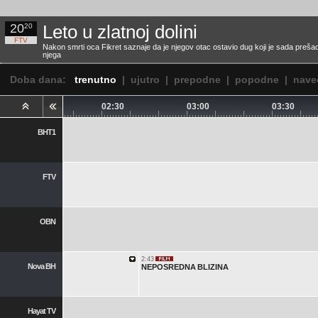
20
Leto u zlatnoj dolini
20
FTV
Nakon smrti oca Fikret saznaje da je njegov otac ostavio dug koji je sada preša
njega
Doba dana:
trenutno
|
ujutro
|
prepodne
|
popodne
|
nave
02:00
02:30
03:00
03:30
2:00
BHT1
KRAJ
PROGRAMA
FTV
OBN
2:43
Nova BH
NEPOSREDNA BLIZINA
Hayat TV