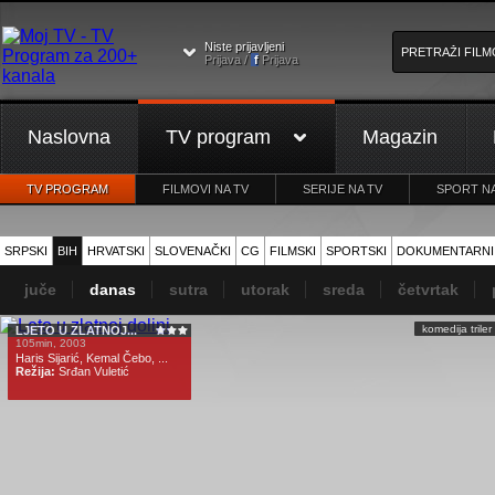
Niste prijavljeni
Prijava /
f
Prijava
Naslovna
TV program
Magazin
TV PROGRAM
FILMOVI NA TV
SERIJE NA TV
SPORT NA
SRPSKI
BIH
HRVATSKI
SLOVENAČKI
CG
FILMSKI
SPORTSKI
DOKUMENTARNI
juče
danas
sutra
utorak
sreda
četvrtak
komedija trile
LJETO U ZLATNOJ...
105min, 2003
Haris Sijarić, Kemal Čebo, ...
Režija:
Srđan Vuletić