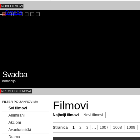
NOVI FILMOVI
Svadba
komedija
PREGLED FILMOVA
Filmovi
FILTER PO ŽANROVIMA
Svi filmovi
Najbolji filmovi
Novi filmovi
Animirani
Akcioni
...
Stranica
1
2
3
1007
1008
1009
Avanturistički
Drama