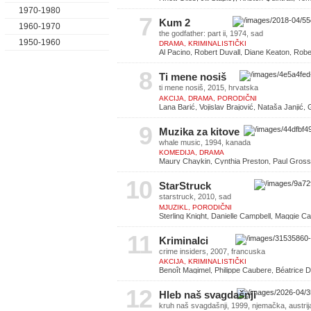
1970-1980
7
Kum 2
1960-1970
the godfather: part ii, 1974, sad
1950-1960
DRAMA, KRIMINALISTIČKI
Al Pacino, Robert Duvall, Diane Keaton, Robe
8
Ti mene nosiš
ti mene nosiš, 2015, hrvatska
AKCIJA, DRAMA, PORODIČNI
Lana Barić, Vojislav Brajović, Nataša Janjić,
Hajduković
9
Muzika za kitove
whale music, 1994, kanada
KOMEDIJA, DRAMA
Maury Chaykin, Cynthia Preston, Paul Gross,
Dale
10
StarStruck
starstruck, 2010, sad
MJUZIKL, PORODIČNI
Sterling Knight, Danielle Campbell, Maggie Ca
Chelsea Staub
11
Kriminalci
crime insiders, 2007, francuska
AKCIJA, KRIMINALISTIČKI
Benoît Magimel, Philippe Caubere, Béatrice Da
Marchal
12
Hleb naš svagdašnji
kruh naš svagdašnji, 1999, njemačka, austrij