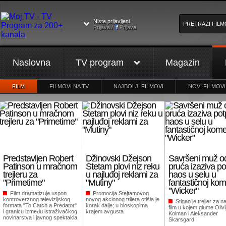
Niste prijavljeni
Prijava /
f
Prijava
Naslovna
TV program
Magazin
FILM
FILMOVI NA TV
NAJBOLJI FILMOVI
NOVI FILMOVI
Predstavljen Robert
Džinovski Džejson
Savršeni muž o
Patinson u mračnom
Stetam plovi niz reku
pruća izaziva p
trejleru za
u najluđoj reklami za
haos u selu u
"Primetime"
"Mutiny"
fantastičnoj kom
"Wicker"
Film dramatizuje uspon
Promocija Stejtamovog
kontroverznog televizijskog
novog akcionog trilera otišla je
Stigao je trejler za n
formata "To Catch a Predator"
korak dalje; u bioskopima
film u kojem glume Olivi
i granicu između istraživačkog
krajem avgusta
Kolman i Aleksander
novinarstva i javnog spektakla
Skarsgard