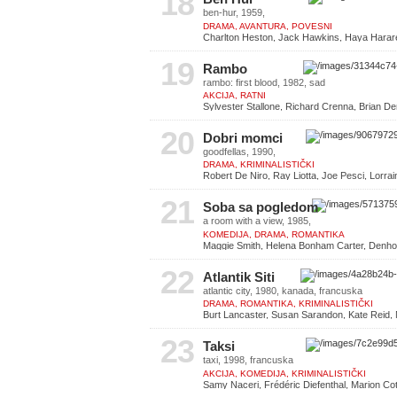
18
ben-hur, 1959,
DRAMA, AVANTURA, POVESNI
Charlton Heston, Jack Hawkins, Haya Harar
Boyd
19
Rambo
rambo: first blood, 1982, sad
AKCIJA, RATNI
Sylvester Stallone, Richard Crenna, Brian Den
McKinney
20
Dobri momci
goodfellas, 1990,
DRAMA, KRIMINALISTIČKI
Robert De Niro, Ray Liotta, Joe Pesci, Lorra
21
Soba sa pogledom
a room with a view, 1985,
KOMEDIJA, DRAMA, ROMANTIKA
Maggie Smith, Helena Bonham Carter, Denholm
Julian Sands
22
Atlantik Siti
atlantic city, 1980, kanada, francuska
DRAMA, ROMANTIKA, KRIMINALISTIČKI
Burt Lancaster, Susan Sarandon, Kate Reid, 
Piccoli
23
Taksi
taxi, 1998, francuska
AKCIJA, KOMEDIJA, KRIMINALISTIČKI
Samy Naceri, Frédéric Diefenthal, Marion Coti
Manuela Gourary