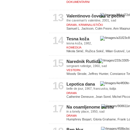
DOKUMENTARNI
13
Valentinovo čoveka iz pećine
the caveman's valentine, 2001, sad
DRAMA, KRIMINALISTIČKI
Samuel L. Jackson, Colm Feore, Ann Magnu
14
Tesna koža
tesna koža, 1982,
KOMEDIJA
Nikola Simić, Ružica Sokić, Milan Gutović, L
15
Narednik Rutlidž
sergeant rutledge, 1960, sad
VESTERN
Woody Strode, Jeffrey Hunter, Constance Tow
Burke
16
Lepotica dana
belle de jour, 1967, francuska, italija
DRAMA
Catherine Deneuve, Jean Sorel, Michel Piccol
Genevieve Page
17
Na osamljenome mestu
in a lonely place, 1950, sad
DRAMA
Humphrey Bogart, Gloria Grahame, Frank Lov
Benton Reid
Ben Hur