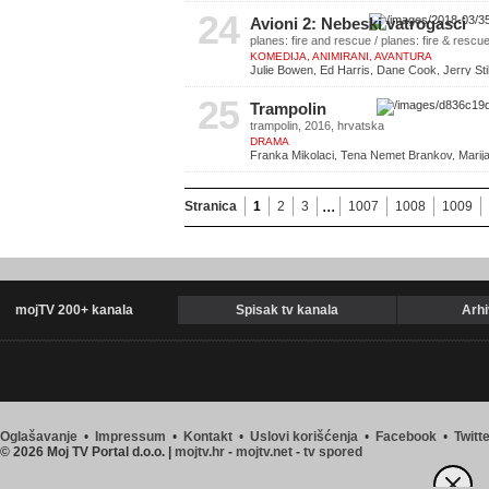
24
Avioni 2: Nebeski vatrogasci
planes: fire and rescue / planes: fire & rescu
KOMEDIJA, ANIMIRANI, AVANTURA
Julie Bowen, Ed Harris, Dane Cook, Jerry Stil
25
Trampolin
trampolin, 2016, hrvatska
DRAMA
Franka Mikolaci, Tena Nemet Brankov, Marija
Barić
...
Stranica
1
2
3
1007
1008
1009
mojTV 200+ kanala
Spisak tv kanala
Arhi
Oglašavanje
•
Impressum
•
Kontakt
•
Uslovi korišćenja
•
Facebook
•
Twitt
© 2026 Moj TV Portal d.o.o. |
mojtv.hr
-
mojtv.net
-
tv spored