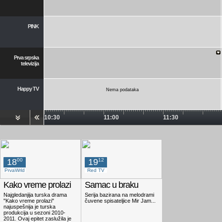
PINK
Prva srpska
televizija
Happy TV
podataka
Nema podataka
0
10:30
11:00
11:30
Red TV
Prva Plus
18
00
19
12
PrvaWrld
Red TV
Pink Extra
Kako vreme prolazi
Samac u braku
Najgledanjija turska drama
Serija bazirana na melodrami
"Kako vreme prolazi"
čuvene spisateljice Mir Jam...
najuspešnija je turska
produkcija u sezoni 2010-
RTS3
2011. Ovaj epitet zaslužila je