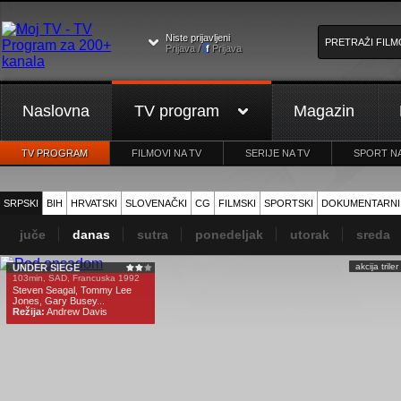
Niste prijavljeni
Prijava /
f
Prijava
Naslovna
TV program
Magazin
TV PROGRAM
FILMOVI NA TV
SERIJE NA TV
SPORT NA
SRPSKI
BIH
HRVATSKI
SLOVENAČKI
CG
FILMSKI
SPORTSKI
DOKUMENTARNI
juče
danas
sutra
ponedeljak
utorak
sreda
akcija trile
UNDER SIEGE
103min, SAD, Francuska 1992
Steven Seagal, Tommy Lee
Jones, Gary Busey...
Režija:
Andrew Davis