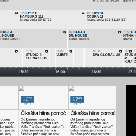
inarski
RTL Danas (2026)
game sh
15:30
16:25
HAMBURG 112
COBRA 11
igrana serija S5 E7/25
igrana serija S23 E3/20 (12)
10
16:10
16:55
. HOUSE
DR. HOUSE
HITNA:
. House (2004)
drama, misterij
drama
15:35
16:00
16:30
16:56
1
STUDIO 4:
VIJESTI
DW: GLOBAL US
STUDI
SCENA PLUS
4:
4
KULTU
15:30
16:00
16:30
17:0
16
55
17
45
17
51
RTL2
RTL2
Kockica
Čikaška hitna pomoć
Čikaška hitna pomoć
Ovčica
Farmer
Housea
Od Emijem nagrađenog
Od Emijem nagrađenog
lumac Hugh
izvršnog producenta Dika
izvršnog producenta Dika
Kada Farme
koj publici,
Volfa (franšiza “Red i zakon”),
Volfa (franšiza “Red i zakon”),
seoski vaš
eri, postao
dolazi najnovija drama iz
dolazi najnovija drama iz
zajedno sa
ući ovoj
čikaške priče koja se bavi
čikaške priče koja se bavi
napravi nes