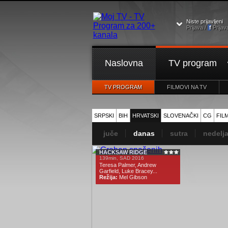
Niste prijavljeni
Prijava /
f
Prijav
Naslovna
TV program
TV PROGRAM
FILMOVI NA TV
SRPSKI
BIH
HRVATSKI
SLOVENAČKI
CG
FIL
juče
danas
sutra
nedelj
HACKSAW RIDGE
139min, SAD 2016
Teresa Palmer, Andrew
Garfield, Luke Bracey...
Režija:
Mel Gibson