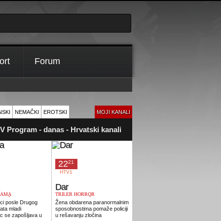
ort
Forum
NSKI
NEMAČKI
EROTSKI
MOJI KANALI
V Program - danas - Hrvatski kanali
22
20
21
00
HTV1
DOMA
Dar
Šakal
O
RAMA
TRILER HORROR
AKCIJA TRILER AVANTURA
A
STIČKI
KRIMINALISTIČKI
F
ci posle Drugog
Žena obdarena paranormalnim
Bivši snajperista pokušava da
O
ata mladi
sposobnostima pomaže policiji
uhvati plaćenog ubicu po
s
c se zapošljava u
u rešavanju zločina
imenu Šakal