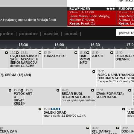
Nemačkoj
BOWFINGER
EUROPA 
93min, SAD 1999
112min, 19
Steve Martin, Eddie Murphy,
Jean-Marc
bez ispaljenog metka dobio Medalju časti
Heather Graham, ...
Sukowa, Ud
Režija:
Frank Oz
Režija:
Lar
epodne
|
popodne
|
naveče
|
ponoć
|
15:30
16:00
16:30
17:0
15:22
15:31
15:50
16:20
16:30
16:50
CVIJEĆE
MANJINSKI
TURIZAM.HRT
HAK -
VIJESTI
REGIONAL
SAŠE
MOZAIK: U
PROMET
DNEVNIK
ŠEKORANJE
NARUČJU
INFO
dokumentarna
GLAZBE
reportaža
16:35
, SERIJA (12) (3/4)
BIJEG U UNUTRAŠNJOS
DOKUMENTARNA SERIJA
Escape To The Country 3
15:25
15:35
16:05
16:34
FOTOGRAFIJA
ART
BEĆAR BUDI
IZVAN FORMATA:
,
U
BEĆARI SU LJUDI
VOJIN BAKIĆ
HRVATSKOJ:
pučka i predajna kultura
KREŠIMIR
TADIĆ
15:50
17:0
DALEKI GRAD
VIJE
igrana serija S2 E69/90 (12) R
info
10
16:30
16:55
ČERA ZA 5
RTL DANAS
DOĐI, 