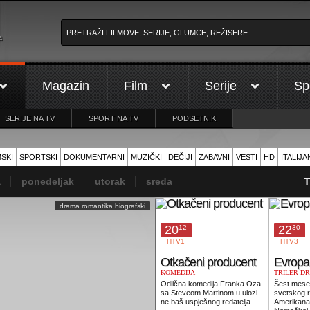
a
Magazin
Film
Serije
Sp
SERIJE NA TV
SPORT NA TV
PODSETNIK
MSKI
SPORTSKI
DOKUMENTARNI
MUZIČKI
DEČIJI
ZABAVNI
VESTI
HD
ITALIJA
a
ponedeljak
utorak
sreda
T
drama romantika biografski
20
22
12
30
HTV1
HTV3
Otkačeni producent
Evropa
KOMEDIJA
TRILER D
KRIMINALI
Odlična komedija Franka Oza
Šest mese
sa Steveom Martinom u ulozi
svetskog r
ne baš uspješnog redatelja
Amerikana