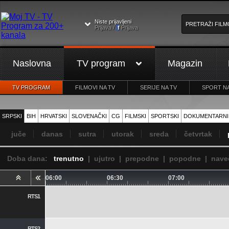
Niste prijavljeni
Prijava /
f
Prijava
Naslovna
TV program
Magazin
TV PROGRAM
FILMOVI NA TV
SERIJE NA TV
SPORT NA
SRPSKI
BIH
HRVATSKI
SLOVENAČKI
CG
FILMSKI
SPORTSKI
DOKUMENTARNI
juče
danas
sutra
utorak
sreda
četvrtak
Doba dana:
trenutno
|
ujutro
|
prepodne
|
popodne
|
nave
06:00
06:30
07:00
RTS1
RTS2