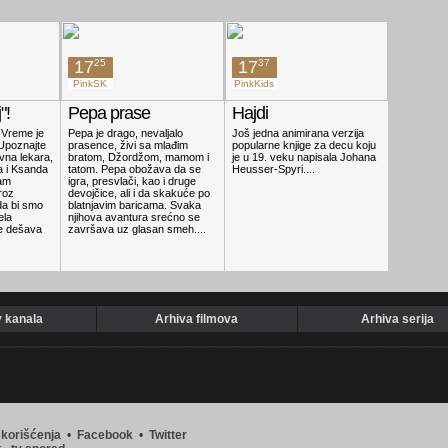
cr
 kućnih
21:13
10 
ence
17
25
17
37
17
53
PinkSK
PinkKids
DAVINC
"!
Pepa prase
Hajdi
Operaci
 Vreme je
Pepa je drago, nevaljalo
Još jedna animirana verzija
Koliko ima
 Upoznajte
prasence, živi sa mlađim
popularne knjige za decu koju
za Operaci
vna lekara,
bratom, Džordžom, mamom i
je u 19. veku napisala Johana
dva pametn
a i Ksanda
tatom. Pepa obožava da se
Heusser-Spyri....
braću bliz
am
igra, presvlači, kao i druge
van Tulek
roz
devojčice, ali i da skakuće po
pokazuju s
 da bi smo
blatnjavim baricama. Svaka
medicinu i 
ela
njihova avantura srećno se
saznali ka
se dešava
završava uz glasan smeh....
funkcioniš
kad s...
v kanala
Arhiva filmova
Arhiva serija
 korišćenja
•
Facebook
•
Twitter