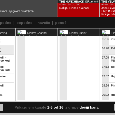
THE HUNCHBACK OF...
THE VELVE
45min, SAD 1996
97min, SA
Režija:
Diane Eskenazi
Jane Seymo
kom i njegovim prijateljima
Ellen Burs
Režija:
Mic
epodne
|
popodne
|
naveče
|
ponoć
|
arning
Disney Channel
Disney Junior
Pi
e
15:56
Vik
e
e
16:20
Pa
e
li! -
17:08
Fil
ovo kod
Mi
li! -
17:13
Bob
ovo kod
rske
17:37
Haj
oli!
18:24
Pi
da
20:22
RB
 priče iz
20:24
Fil
Prikazujem kanale
1-6 od 16
iz grupe
dečiji kanali
Mi
 priče iz
20:29
Zv