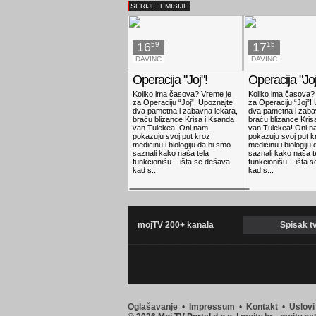
Weird World of
davnina
SERIJE, EMISIJE
Gumball - Season 1
animation,comedy,family,kids
18:30
Regular Show -
19:03
Spašavanje
Season 8
ljubimaca
action,adventure,animation,comedy,family,sci
16
59
17
15
fiction
DAVINC
DAVINC
Operacija "Joj"!
Operacija "Joj
Koliko ima časova? Vreme je
Koliko ima časova?
za Operaciju “Joj”! Upoznajte
za Operaciju “Joj”!
dva pametna i zabavna lekara,
dva pametna i zaba
braću blizance Krisa i Ksanda
braću blizance Kris
van Tulekea! Oni nam
van Tulekea! Oni n
pokazuju svoj put kroz
pokazuju svoj put k
medicinu i biologiju da bi smo
medicinu i biologiju
saznali kako naša tela
saznali kako naša t
funkcionišu – išta se dešava
funkcionišu – išta 
kad s...
kad s...
mojTV 200+ kanala
Spisak t
Oglašavanje
•
Impressum
•
Kontakt
•
Uslovi