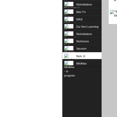
Nickelodeon
Mini TV
KIKA
Da Vinci Learning
Nickelodeon
Nicktoons
Vavoom
Nick Jr
MiniMax