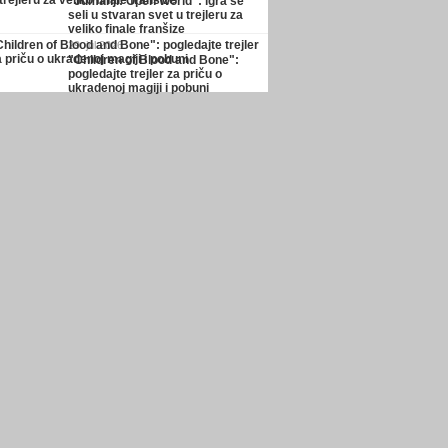
"Jumanji: Open World": igra se
seli u stvaran svet u trejleru za
veliko finale franšize
29. jul 2026.
"Children of Blood and Bone":
pogledajte trejler za priču o
ukradenoj magiji i pobuni