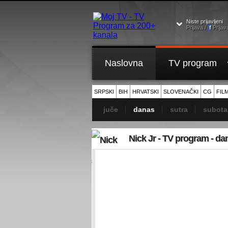
Niste prijavljeni
Prijava /
f
Prijav
Naslovna
TV program
SRPSKI
BIH
HRVATSKI
SLOVENAČKI
CG
FIL
juče
danas
sutra
subota
Nick Jr - TV program - da