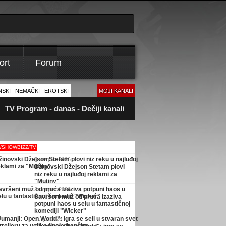
ort
Forum
NSKI
NEMAČKI
EROTSKI
MOJI KANALI
TV Program - danas - Dečiji kanali
M/SHOWBIZZ/TV
5. avgust 2026.
Džinovski Džejson Stetam plovi
niz reku u najluđoj reklami za
"Mutiny"
3. avgust 2026.
Savršeni muž od pruća izaziva
potpuni haos u selu u fantastičnoj
komediji "Wicker"
31. jul 2026.