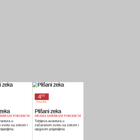
4
00
PinkSK
 zeka
Plišani zeka
MIRANI PORODIČNI
DRAMA ANIMIRANI PORODIČNI
KA
FANTASTIKA
vantura u
Tobijeva avantura u
 svetu sa zekom i
začaranom svetu sa zekom i
ijateljima
njegovim prijateljima