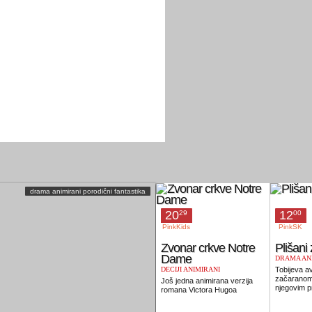
drama animirani porodični fantastika
20
12
29
00
PinkKids
PinkSK
Zvonar crkve Notre
Plišani
Dame
DRAMA ANI
FANTASTI
DEČIJI ANIMIRANI
Tobijeva a
začaranom
Još jedna animirana verzija
njegovim pr
romana Victora Hugoa