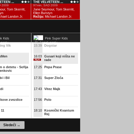
TEEN ...
THE VELVETEEN ...
D 2009
97min, SAD 2009
ur, Tom Skerritt,
Jane Seymour, Tom Skerritt,
tyn
Ellen Burstyn
hael Landon Jr.
Režija:
Michael Landon Jr.
nk Kids
Pink Super Kids
ing Vik
15:39
Dogstar
kMen
16:03
Gusari koji ništa ne
rade
m o detetu - Sofija
17:25
Pepa Prase
lenkovic
i i Bil
17:31
Super Zloća
di
17:43
Vitez Majk
nkove zvezdice
17:56
Polo
 11
18:10
Kosmički Kvantum
Rej
m o detetu - Sofija
18:32
Mumuhag
Sledeći →
lenkovic
onar Bogorodičine
18:36
Strašni Leri