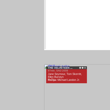
THE VELVETEEN ...
97min, SAD 2009
Jane Seymour, Tom Skerritt,
Ellen Burstyn
Režija:
Michael Landon Jr.