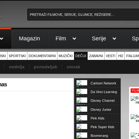
a
Magazin
Film
Serije
Sp
MSKI
SPORTSKI
DOKUMENTARNI
MUZIČKI
DEČIJI
ZABAVNI
VESTI
HD
ITALIJA
nedelja
ponedeljak
utorak
nas
Cartoon Network
RSE
FIL
Da Vinci Learning
Disney Channel
Disney Junior
Pink Kids
Pink Super Kids
Boomerang