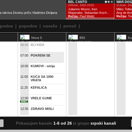
BEL CANTO
WAR DOG
100min, SAD 2018
114min, S
Julianne Moore, Ken
Miles Telle
otkriva životnu priču Vladimira Divljana
Watanabe, Sebastian Koch...
Ana de Arma
Režija:
Paul Weitz
Režija:
Tod
epodne
|
popodne
|
naveče
|
ponoć
|
Nova S
B92
Kur
06:50
IDJ KIDS
07:00
POKRENI SE
10:00
KUMOVI - serija
11:00
KUĆA SA 1000
VRATA
11:25
KEFALICA
12:00
VRELE GUME
12:35
ZDRAVO MISLI
13:35
NEBESKA TEMA
Prikazujem kanale
1-6 od 26
iz grupe
srpski kanali
15:30
SAVRŠENI DANI