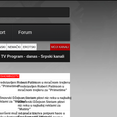
ort
Forum
NSKI
NEMAČKI
EROTSKI
MOJI KANALI
TV Program - danas - Srpski kanali
M/SHOWBIZZ/TV
7. avgust 2026.
Predstavljen Robert Patinson u
mračnom trejleru za "Primetime"
5. avgust 2026.
Džinovski Džejson Stetam plovi
niz reku u najluđoj reklami za
"Mutiny"
3. avgust 2026.