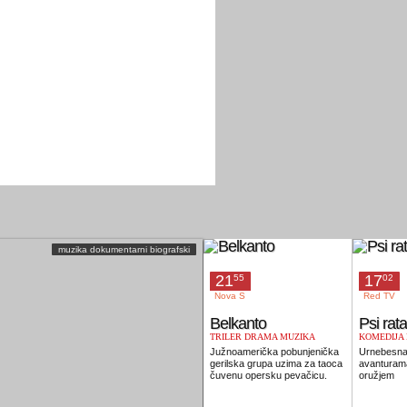
muzika dokumentarni biografski
21
17
55
02
Nova S
Red TV
Belkanto
Psi rata
TRILER DRAMA MUZIKA
KOMEDIJA
ROMANTIKA
Južnoamerička pobunjenička
Urnebesna 
gerilska grupa uzima za taoca
avanturama
čuvenu opersku pevačicu.
oružjem