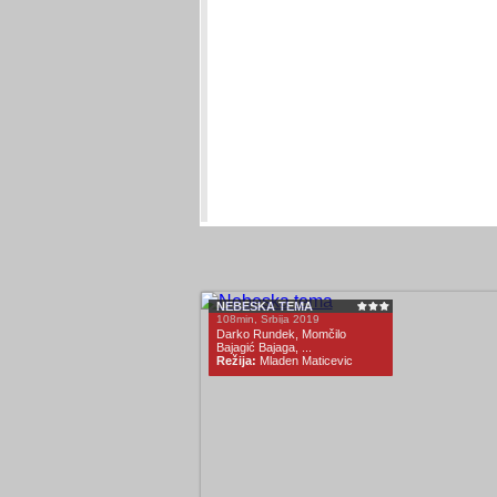
NEBESKA TEMA
108min, Srbija 2019
Darko Rundek, Momčilo
Bajagić Bajaga, ...
Režija:
Mladen Maticevic