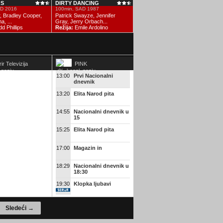
S
DIRTY DANCING
BOŠKO BUHA
U
AD 2016
100min, SAD 1987
97min, 1978
1
r, Bradley Cooper,
Patrick Swayze, Jennifer
Ivan Kolundžić, Dragan
S
, ...
Gray, Jerry Orbach...
Bjelogrlić, ...
J
d Phillips
Režija:
Emile Ardolino
Režija:
Branko Bauer
R
ir Televizija
PINK
13:00
Prvi Nacionalni
dnevnik
13:20
Elita Narod pita
14:55
Nacionalni dnevnik u
15
15:25
Elita Narod pita
17:00
Magazin in
18:29
Nacionalni dnevnik u
18:30
19:30
Klopka ljubavi
20:30
Odbačena
Sledeći →
20:30
Odbačena