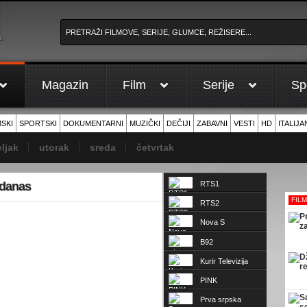
a
Magazin
Film
Serije
Sp
MSKI
SPORTSKI
DOKUMENTARNI
MUZIČKI
DEČIJI
ZABAVNI
VESTI
HD
ITALIJA
ljak
utorak
sreda
četvrtak
 danas
RTS1
FIL
RTS2
Nova S
B92
Kurir Televizija
PINK
Prva srpska