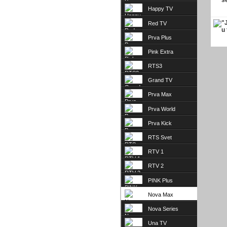
televizija
Happy TV
Red TV
Prva Plus
Pink Extra
RTS3
Grand TV
Prva Max
Prva World
Prva Kick
RTS Svet
RTV 1
RTV 2
PINK Plus
Nova Max
Nova Series
Una TV