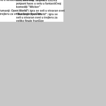
Savršeni muž od pruća izaziva
potpuni haos u selu u fantastičnoj
komediji "Wicker"
31. jul 2026.
"Jumanji: Open World": igra se
seli u stvaran svet u trejleru za
veliko finale franšize