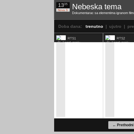
13
Nebeska tema
35
Nova S
Dokumentarac sa elementima igranom filma 
Doba dana:
trenutno
|
ujutro
|
pr
RTS1
RTS2
← Prethodni