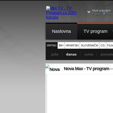
Niste prijavljeni
Prijava /
f
Prijav
Naslovna
TV program
SRPSKI
BIH
HRVATSKI
SLOVENAČKI
CG
FIL
juče
danas
sutra
ponede
Nova Max - TV program -