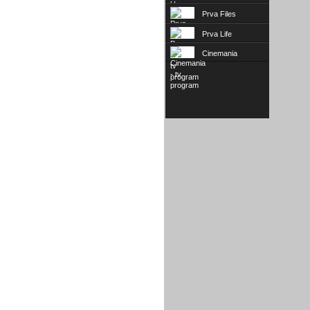
Prva Files
Prva Life
Cinemania