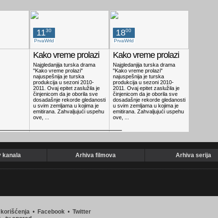
17:35
MAGIJA LJUBAVI
11
30
18
00
19
00
PrvaWrld
PrvaWrld
Red TV
Kako vreme prolazi
Kako vreme prolazi
Samac 
Najgledanjija turska drama
Najgledanjija turska drama
Serija baz
"Kako vreme prolazi"
"Kako vreme prolazi"
čuvene spis
najuspešnija je turska
najuspešnija je turska
produkcija u sezoni 2010-
produkcija u sezoni 2010-
2011. Ovaj epitet zaslužila je
2011. Ovaj epitet zaslužila je
činjenicom da je oborila sve
činjenicom da je oborila sve
dosadašnje rekorde gledanosti
dosadašnje rekorde gledanosti
u svim zemljama u kojima je
u svim zemljama u kojima je
emitirana. Zahvaljujući uspehu
emitirana. Zahvaljujući uspehu
ove, ...
ove, ...
v kanala
Arhiva filmova
Arhiva serija
 korišćenja
•
Facebook
•
Twitter