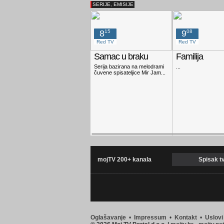
SERIJE, EMISIJE
8
15
9
08
Red TV
Red TV
Samac u braku
Familija
Serija bazirana na melodrami
...
čuvene spisateljice Mir Jam...
mojTV 200+ kanala
Spisak t
Oglašavanje
•
Impressum
•
Kontakt
•
Uslovi