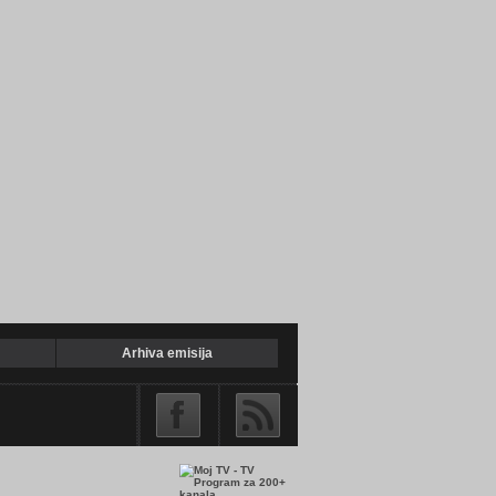
22:00
Elita Narod pita
u braku
irana na melodrami
ateljice Mir Jam...
Arhiva emisija